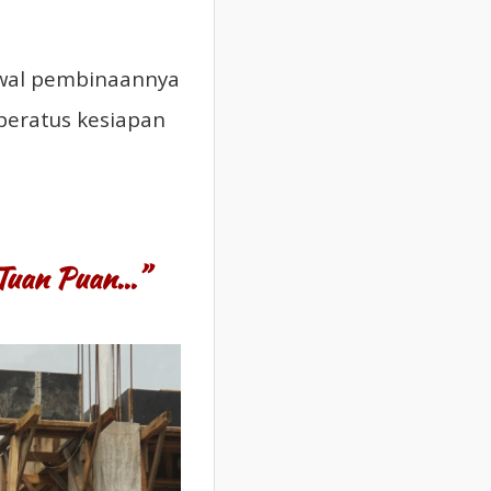
awal pembinaannya
peratus kesiapan
 Tuan Puan…”