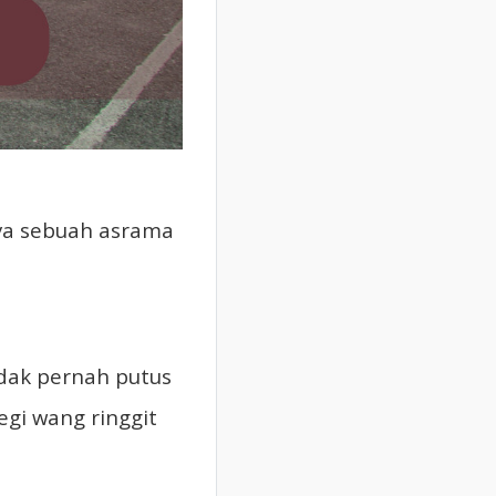
nya sebuah asrama
dak pernah putus
gi wang ringgit