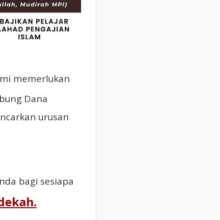
ami memerlukan
abung Dana
ncarkan urusan
nda bagi sesiapa
dekah.